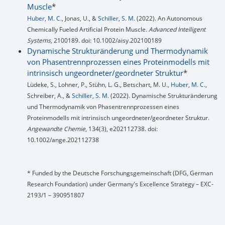
Muscle
*
Huber, M. C.
, Jonas, U., &
Schiller, S. M.
(2022). An Autonomous
Chemically Fueled Artificial Protein Muscle.
Advanced Intelligent
Systems
, 2100189. doi: 10.1002/aisy.202100189
Dynamische Strukturänderung und Thermodynamik
von Phasentrennprozessen eines Proteinmodells mit
intrinsisch ungeordneter/geordneter Struktur
*
Lüdeke, S., Lohner, P., Stühn, L. G., Betschart, M. U.,
Huber, M. C.
,
Schreiber, A., &
Schiller, S. M.
(2022). Dynamische Strukturänderung
und Thermodynamik von Phasentrennprozessen eines
Proteinmodells mit intrinsisch ungeordneter/geordneter Struktur.
Angewandte Chemie
, 134(3), e202112738. doi:
10.1002/ange.202112738
* Funded by the Deutsche Forschungsgemeinschaft (DFG, German
Research Foundation) under Germany's Excellence Strategy – EXC-
2193/1 – 390951807