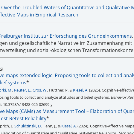
 Over the Troubled Waters of Quantitative and Qualitative 
ffective Maps in Empirical Research
Freiburger Institut zur Erforschung des Grundeinkommens
.
ngen und gesellschaftliche Narrative im Zusammenhang mit
erteilung und sozial-ökologischen Transformationskonze
tS
ive maps extended logic: Proposing tools to collect and anal
lief systems
*
rki, M.
,
Reuter, L.
,
Gros, W.
, Hüttner, P. &
Kiesel, A.
(2025). Cognitive-affecti
sing tools to collect and analyze attitudes and belief systems.
Behavior Res
doi: 10.3758/s13428-025-02699-y
tive Maps (CAMs) as Measurement Tool – Elaboration of Quan
est-Retest Reliability
*
Sprich, J.,
Schuldzinski, D.
, Fenn, J., &
Kiesel, A.
(2024). Cognitive-Affective Map
laboration of Quantitative and Qualitative Test-Retest Reliability.
Technolo