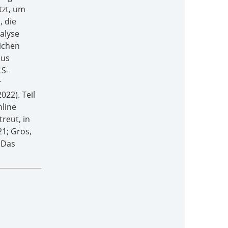
tzt, um
, die
alyse
lichen
aus
tS-
r
22). Teil
nline
reut, in
1; Gros,
 Das