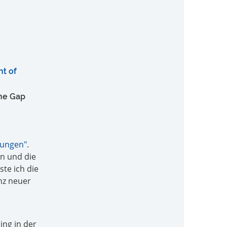
nt of
the Gap
kungen"
.
n und die
ste ich die
nz neuer
ing in der