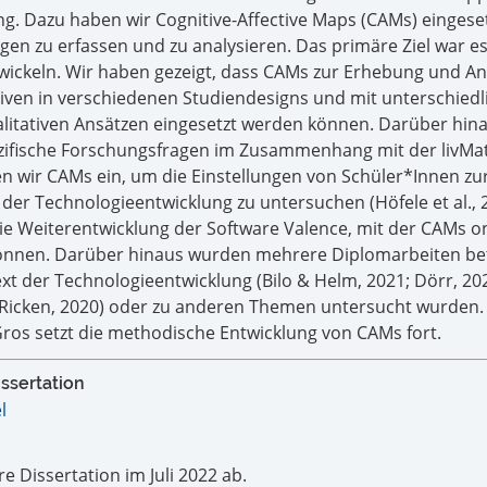
g. Dazu haben wir Cognitive-Affective Maps (CAMs) eingese
ngen zu erfassen und zu analysieren. Das primäre Ziel war es
ickeln. Wir haben gezeigt, dass CAMs zur Erhebung und An
tiven in verschiedenen Studiendesigns und mit unterschied
alitativen Ansätzen eingesetzt werden können. Darüber hin
zifische Forschungsfragen im Zusammenhang mit der livMa
ten wir CAMs ein, um die Einstellungen von Schüler*Innen zu
r Technologieentwicklung zu untersuchen (Höfele et al., 20
ie Weiterentwicklung der Software Valence, mit der CAMs o
nnen. Darüber hinaus wurden mehrere Diplomarbeiten bet
t der Technologieentwicklung (Bilo & Helm, 2021; Dörr, 202
; Ricken, 2020) oder zu anderen Themen untersucht wurden.
ros setzt die methodische Entwicklung von CAMs fort.
ssertation
l
re Dissertation im Juli 2022 ab.