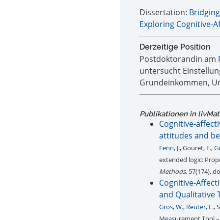
Dissertation:
Bridging
Exploring Cognitive-A
Derzeitige Position
Postdoktorandin am
untersucht Einstellu
Grundeinkommen, Umv
Publikationen in livMa
Cognitive-affect
attitudes and be
Fenn, J.
, Gouret, F.,
Go
extended logic: Propo
Methods
, 57(174), 
Cognitive-Affec
and Qualitative T
Gros, W.
,
Reuter, L.
, 
Measurement Tool – E