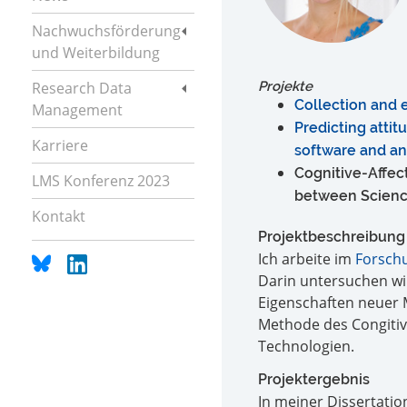
Nachwuchsförderung
und Weiterbildung
Research Data
Projekte
Collection and e
Management
Predicting atti
Karriere
software and an
Cognitive-Affec
LMS Konferenz 2023
between Scienc
Kontakt
Projektbeschreibung
Ich arbeite im
Forschu
Darin untersuchen wi
Eigenschaften neuer M
Methode des Congitiv
Technologien.
Projektergebnis
In meiner Dissertatio