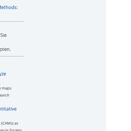
Methods:
 Sie
pten.
yze
ve maps
earch
titative
s (CAMs) as
gy in Society
,