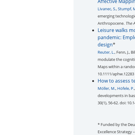
Affective Mappi
Livanec, S.
,
Stumpf, 
emerging technologie
Anthropocene.
The 
Leisure walks mo
pandemic: Emplo
design
*
Reuter, L.
, Fenn, J., B
modulate the cogniti
Maps within a rando
10.1111/aphw.12283
How to assess t
Möller, M.
,
Höfele, P.
developments in bas
30(1), 56-62. doi: 10
* Funded by the De
Excellence Strategy 