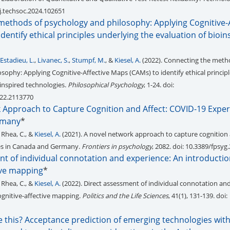
/j.techsoc.2024.102651
methods of psychology and philosophy: Applying Cognitive-A
dentify ethical principles underlying the evaluation of bioin
Estadieu, L.
,
Livanec, S.
,
Stumpf, M.
, &
Kiesel, A.
(2022). Connecting the meth
sophy: Applying Cognitive-Affective Maps (CAMs) to identify ethical princip
oinspired technologies.
Philosophical Psychology
, 1-24. doi:
22.2113770
 Approach to Capture Cognition and Affect: COVID-19 Exper
rmany
*
, Rhea, C., &
Kiesel, A.
(2021). A novel network approach to capture cognition 
es in Canada and Germany.
Frontiers in psychology
, 2082. doi: 10.3389/fpsy
t of individual connotation and experience: An introductio
ive mapping
*
, Rhea, C., &
Kiesel, A.
(2022). Direct assessment of individual connotation an
ognitive-affective mapping.
Politics and the Life Sciences
, 41(1), 131-139. doi:
 this? Acceptance prediction of emerging technologies with