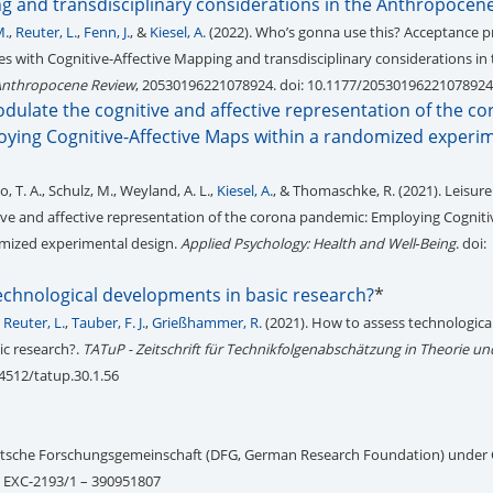
ng and transdisciplinary considerations in the Anthropocen
M.
,
Reuter, L.
,
Fenn, J.
, &
Kiesel, A.
(2022). Who’s gonna use this? Acceptance pr
s with Cognitive-Affective Mapping and transdisciplinary considerations in 
Anthropocene Review
, 20530196221078924. doi: 10.1177/20530196221078924
dulate the cognitive and affective representation of the c
ying Cognitive-Affective Maps within a randomized experi
ilo, T. A., Schulz, M., Weyland, A. L.,
Kiesel, A.
, & Thomaschke, R. (2021). Leisure
ve and affective representation of the corona pandemic: Employing Cogniti
mized experimental design.
Applied Psychology: Health and Well‐Being
. doi:
echnological developments in basic research?
*
,
Reuter, L.
,
Tauber, F. J.
,
Grießhammer, R.
(2021). How to assess technologica
ic research?.
TATuP - Zeitschrift für Technikfolgenabschätzung in Theorie un
.14512/tatup.30.1.56
utsche Forschungsgemeinschaft (DFG, German Research Foundation) under
– EXC-2193/1 – 390951807