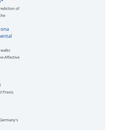
e
*
ediction of
the
orona
mental
 walks
ve‐Affective
l
d Praxis
,
 Germany's