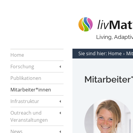
Living, Adapt
Sie sind hier:
Home
Mi
Home
Forschung
Mitarbeiter
Publikationen
Mitarbeiter*innen
Infrastruktur
Outreach und
Veranstaltungen
News