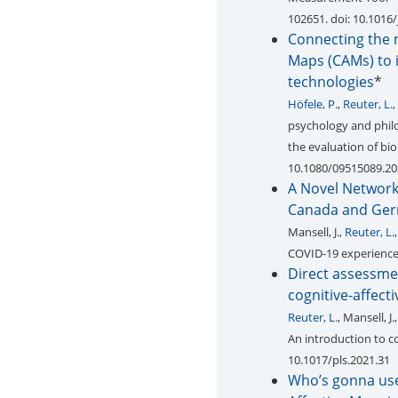
102651. doi: 10.1016
Connecting the 
Maps (CAMs) to i
technologies
*
Höfele, P.
,
Reuter, L.
,
psychology and philo
the evaluation of bi
10.1080/09515089.20
A Novel Network
Canada and Ge
Mansell, J.,
Reuter, L.
COVID-19 experienc
Direct assessmen
cognitive-affect
Reuter, L.
, Mansell, J.
An introduction to c
10.1017/pls.2021.31
Who’s gonna use