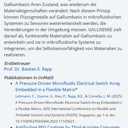
Galliumbasis ihren Zustand, was wiederum die
Materialeigenschaften verändert. Nach diesem Prinzip
können Flüssigmetalle auf Galliumbasis in mikrofluidischen
Systemen zu Sensoren weiterentwickelt werden, die
Veränderungen in der Umgebung messen. GALLISENSE zielt
darauf ab, funktionelle Materialien auf Galliumbasis zu
entwickeln und sie in mikrofluidische Systeme zu
integrieren, um die Selbstsensorfähigkeit von Materialien zu
realisieren.
Erstbetreuer
Prof. Dr. Bastian E. Rapp
Publikationen in livMatS
A Pressure-Driven Microfluidic Electrical Switch Array
Embedded in a Flexible Matrix
*
Lehmann, C.
,
Usama. A.,
Hou, P.,
Rapp, B.E.,
&
Comella, L. M.
(2025).
A Pressure-Driven Microfluidic Electrical Switch Array Embedded in
a Flexible Matrix.
IEEE International Conference on Flexible and
Printable Sensors and Systems (FLEPS)
, Singapore, pp. 1-4, doi:
10.1109/FLEPS65444.2025.11105621.
Antifouling PEG Coatings by Thiol-Acrylate Conjugate