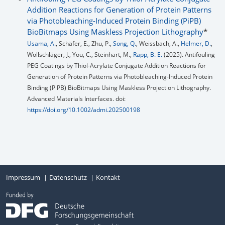
Addition Reactions for Generation of Protein Patterns
via Photobleaching-Induced Protein Binding (PiPB)
BioBitmaps Using Maskless Projection Lithography
*
Usama, A.
, Schäfer, E., Zhu, P.,
Song, Q.
, Weissbach, A.,
Helmer, D.
,
Wollschläger, J., You, C., Steinhart, M.,
Rapp, B. E.
(2025). Antifouling
PEG Coatings by Thiol-Acrylate Conjugate Addition Reactions for
Generation of Protein Patterns via Photobleaching-Induced Protein
Binding (PiPB) BioBitmaps Using Maskless Projection Lithography.
Advanced Materials Interfaces. doi:
https://doi.org/10.1002/admi.202500198
Impressum
Datenschutz
Kontakt