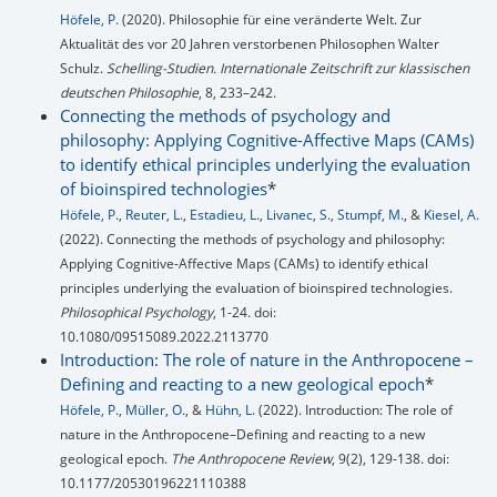
Höfele, P.
(2020). Philosophie für eine veränderte Welt. Zur
Aktualität des vor 20 Jahren verstorbenen Philosophen Walter
Schulz.
Schelling-Studien. Internationale Zeitschrift zur klassischen
deutschen Philosophie
, 8, 233–242.
Connecting the methods of psychology and
philosophy: Applying Cognitive-Affective Maps (CAMs)
to identify ethical principles underlying the evaluation
of bioinspired technologies
*
Höfele, P.
,
Reuter, L.
,
Estadieu, L.
,
Livanec, S.
,
Stumpf, M.
, &
Kiesel, A.
(2022). Connecting the methods of psychology and philosophy:
Applying Cognitive-Affective Maps (CAMs) to identify ethical
principles underlying the evaluation of bioinspired technologies.
Philosophical Psychology
, 1-24. doi:
10.1080/09515089.2022.2113770
Introduction: The role of nature in the Anthropocene –
Defining and reacting to a new geological epoch
*
Höfele, P.
,
Müller, O.
, &
Hühn, L.
(2022). Introduction: The role of
nature in the Anthropocene–Defining and reacting to a new
geological epoch.
The Anthropocene Review
, 9(2), 129-138. doi:
10.1177/20530196221110388