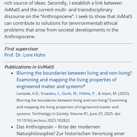
rich source of ideas. Secondly, I establish a link between
liv
MatS and the current multi- and transdisciplinary
discourse on the “Anthropocene”. I seek to show that
liv
MatS
can contribute to solutions for (environmental) ethical
problems that arise from societal developments in the
Anthropocene.
First supervisor
Prof. Dr. Lore Hühn
Publications in livMatS
Blurring the boundaries between living and non-living?
Examining and mapping the living properties of
engineered matter and systems
*
Lantada, A.D.,
Estadieu, L.
,
Gorki, M.
,
Höfele, P.
, & Islam, M. (2025).
Blurring the boundaries between living and non-living? Examining
and mapping the living properties of engineered matter and
systems
Technology in Society
, Volume 81, June 25, 2025. doi:
10.1016/j.techsoc.2025.102822
Das Anthropozän – Krise der modernen
Naturphilosophie? Zur historischen Verortung einer