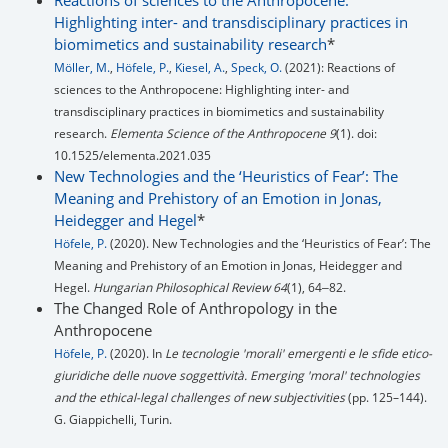
Reactions of sciences to the Anthropocene:
Highlighting inter- and transdisciplinary practices in
biomimetics and sustainability research
*
Möller, M.
,
Höfele, P.
,
Kiesel, A.
,
Speck, O.
(2021): Reactions of
sciences to the Anthropocene: Highlighting inter- and
transdisciplinary practices in biomimetics and sustainability
research.
Elementa Science of the Anthropocene 9
(1). doi:
10.1525/elementa.2021.035
New Technologies and the ‘Heuristics of Fear’: The
Meaning and Prehistory of an Emotion in Jonas,
Heidegger and Hegel
*
Höfele, P.
(2020). New Technologies and the ‘Heuristics of Fear’: The
Meaning and Prehistory of an Emotion in Jonas, Heidegger and
Hegel.
Hungarian Philosophical Review 64
(1), 64‒82.
The Changed Role of Anthropology in the
Anthropocene
Höfele, P.
(2020). In
Le tecnologie 'morali' emergenti e le sfide etico-
giuridiche delle nuove soggettività. Emerging 'moral' technologies
and the ethical-legal challenges of new subjectivities
(pp. 125–144).
G. Giappichelli, Turin.