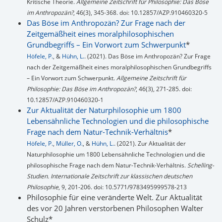
Kritische Theorie.
Allgemeine Zeitschrift für Philosophie: Das Böse
im Anthropozän?
, 46(3), 345-368. doi: 10.12857/AZP.910460320-5
Das Böse im Anthropozän? Zur Frage nach der
Zeitgemäßheit eines moralphilosophischen
Grundbegriffs – Ein Vorwort zum Schwerpunkt
*
Höfele, P.
, &
Hühn, L.
. (2021). Das Böse im Anthropozän? Zur Frage
nach der Zeitgemäßheit eines moralphilosophischen Grundbegriffs
– Ein Vorwort zum Schwerpunkt.
Allgemeine Zeitschrift für
Philosophie: Das Böse im Anthropozän?
, 46(3), 271-285. doi:
10.12857/AZP.910460320-1
Zur Aktualität der Naturphilosophie um 1800
Lebensähnliche Technologien und die philosophische
Frage nach dem Natur-Technik-Verhältnis
*
Höfele, P.
,
Müller, O.
, &
Hühn, L.
. (2021). Zur Aktualität der
Naturphilosophie um 1800 Lebensähnliche Technologien und die
philosophische Frage nach dem Natur-Technik-Verhältnis.
Schelling-
Studien. Internationale Zeitschrift zur klassischen deutschen
Philosophie
, 9, 201-206. doi: 10.5771/9783495999578-213
Philosophie für eine veränderte Welt. Zur Aktualität
des vor 20 Jahren verstorbenen Philosophen Walter
Schulz*