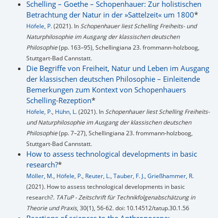
Schelling – Goethe – Schopenhauer: Zur holistischen
Betrachtung der Natur in der »Sattelzeit« um 1800
*
Höfele, P.
(2021). In
Schopenhauer liest Schelling Freiheits- und
Naturphilosophie im Ausgang der klassischen deutschen
Philosophie
(pp. 163–95), Schellingiana 23. frommann-holzboog,
Stuttgart-Bad Cannstatt.
Die Begriffe von Freiheit, Natur und Leben im Ausgang
der klassischen deutschen Philosophie – Einleitende
Bemerkungen zum Kontext von Schopenhauers
Schelling-Rezeption
*
Höfele, P.
,
Hühn, L.
(2021). In
Schopenhauer liest Schelling Freiheits-
und Naturphilosophie im Ausgang der klassischen deutschen
Philosophie
(pp. 7–27), Schellingiana 23. frommann-holzboog,
Stuttgart-Bad Cannstatt.
How to assess technological developments in basic
research?
*
Möller, M.
,
Höfele, P.
,
Reuter, L.
,
Tauber, F. J.
,
Grießhammer, R.
(2021). How to assess technological developments in basic
research?.
TATuP - Zeitschrift für Technikfolgenabschätzung in
Theorie und Praxis
, 30(1), 56-62. doi: 10.14512/tatup.30.1.56