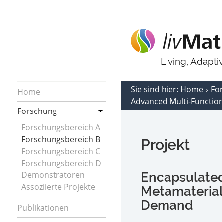
Living, Adapt
Sie sind hier:
Home
Fo
Home
Advanced Multi-Functio
Forschung
Forschungsbereich A
Forschungsbereich B
Projekt
Forschungsbereich C
Forschungsbereich D
Demonstratoren
Encapsulated
Assoziierte Projekte
Metamaterial
Demand
Publikationen