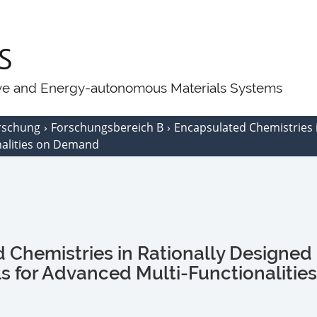
ive and Energy-autonomous Materials Systems
rschung
Forschungsbereich B
Encapsulated Chemistries 
nalities on Demand
 Chemistries in Rationally Designed
s for Advanced Multi-Functionalities