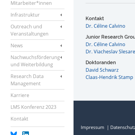
Mitarbeiter*innen
Infrastruktur
Kontakt
Dr. Céline Calvino
Outreach und
Veranstaltungen
Junior Research Gro
Dr. Céline Calvino
News
Dr. Viacheslav Slesar
Nachwuchsförderung
Doktoranden
und Weiterbildung
David Schwarz
Research Data
Claas-Hendrik Stamp
Management
Karriere
LMS Konferenz 2023
Kontakt
Impressum
Datenschut