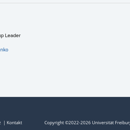
up Leader
enko
z
Kontakt
Copyright ©2022-2026 Universität Freibur