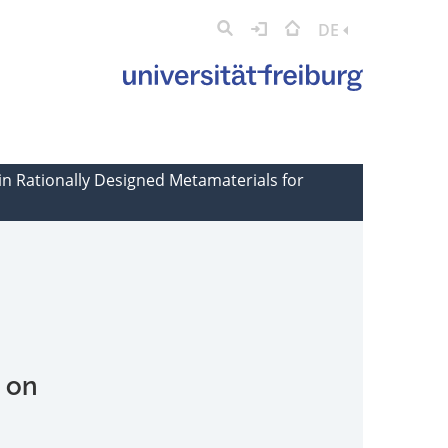
DE
in Rationally Designed Metamaterials for
 on