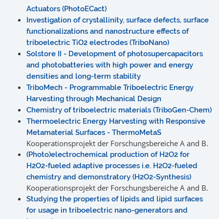
Actuators (PhotoECact)
Investigation of crystallinity, surface defects, surface
functionalizations and nanostructure effects of
triboelectric TiO2 electrodes (TriboNano)
Solstore II - Development of photosupercapacitors
and photobatteries with high power and energy
densities and long-term stability
TriboMech - Programmable Triboelectric Energy
Harvesting through Mechanical Design
Chemistry of triboelectric materials (TriboGen-Chem)
Thermoelectric Energy Harvesting with Responsive
Metamaterial Surfaces - ThermoMetaS
Kooperationsprojekt der Forschungsbereiche A and B.
(Photo)electrochemical production of H2O2 for
H2O2-fueled adaptive processes i.e. H2O2-fueled
chemistry and demonstratory (H2O2-Synthesis)
Kooperationsprojekt der Forschungsbereiche A and B.
Studying the properties of lipids and lipid surfaces
for usage in triboelectric nano-generators and