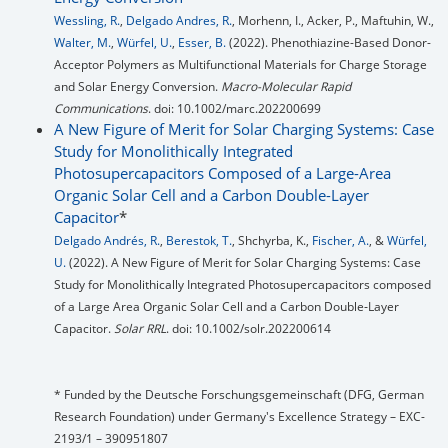
Wessling, R.
,
Delgado Andres, R.
, Morhenn, I., Acker, P., Maftuhin, W.,
Walter, M.
,
Würfel, U.
,
Esser, B.
(2022). Phenothiazine-Based Donor-
Acceptor Polymers as Multifunctional Materials for Charge Storage
and Solar Energy Conversion.
Macro-Molecular Rapid
Communications
. doi: 10.1002/marc.202200699
A New Figure of Merit for Solar Charging Systems: Case
Study for Monolithically Integrated
Photosupercapacitors Composed of a Large-Area
Organic Solar Cell and a Carbon Double-Layer
Capacitor
*
Delgado Andrés, R.
,
Berestok, T.
, Shchyrba, K.,
Fischer, A.
, &
Würfel,
U.
(2022). A New Figure of Merit for Solar Charging Systems: Case
Study for Monolithically Integrated Photosupercapacitors composed
of a Large Area Organic Solar Cell and a Carbon Double‐Layer
Capacitor.
Solar RRL
. doi: 10.1002/solr.202200614
* Funded by the Deutsche Forschungsgemeinschaft (DFG, German
Research Foundation) under Germany's Excellence Strategy – EXC-
2193/1 – 390951807