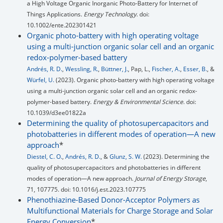
a High Voltage Organic Inorganic Photo-Battery for Internet of
Things Applications.
Energy Technology
. doi:
10.1002/ente.202301421
Organic photo-battery with high operating voltage
using a multi-junction organic solar cell and an organic
redox-polymer-based battery
Andrés, R. D.
,
Wessling, R.
,
Büttner, J.
, Pap, L.,
Fischer, A.
,
Esser, B.
, &
Würfel, U.
(2023). Organic photo-battery with high operating voltage
using a multi-junction organic solar cell and an organic redox-
polymer-based battery.
Energy & Environmental Science
. doi:
10.1039/d3ee01822a
Determining the quality of photosupercapacitors and
photobatteries in different modes of operation—A new
approach
*
Diestel, C. O.
,
Andrés, R. D.
, &
Glunz, S. W.
(2023). Determining the
quality of photosupercapacitors and photobatteries in different
modes of operation—A new approach.
Journal of Energy Storage
,
71, 107775. doi: 10.1016/j.est.2023.107775
Phenothiazine-Based Donor-Acceptor Polymers as
Multifunctional Materials for Charge Storage and Solar
Energy Conversion
*