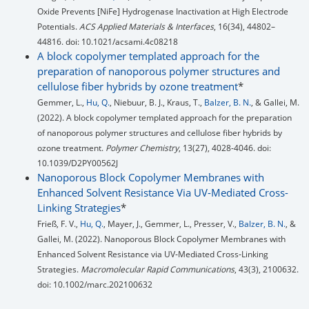
Oxide Prevents [NiFe] Hydrogenase Inactivation at High Electrode
Potentials.
ACS Applied Materials & Interfaces
, 16(34), 44802–
44816. doi: 10.1021/acsami.4c08218
A block copolymer templated approach for the
preparation of nanoporous polymer structures and
cellulose fiber hybrids by ozone treatment
*
Gemmer, L.,
Hu, Q.
, Niebuur, B. J., Kraus, T.,
Balzer, B. N.
, & Gallei, M.
(2022). A block copolymer templated approach for the preparation
of nanoporous polymer structures and cellulose fiber hybrids by
ozone treatment.
Polymer Chemistry
, 13(27), 4028-4046. doi:
10.1039/D2PY00562J
Nanoporous Block Copolymer Membranes with
Enhanced Solvent Resistance Via UV-Mediated Cross-
Linking Strategies
*
Frieß, F. V.,
Hu, Q.
, Mayer, J., Gemmer, L., Presser, V.,
Balzer, B. N.
, &
Gallei, M. (2022). Nanoporous Block Copolymer Membranes with
Enhanced Solvent Resistance via UV‐Mediated Cross‐Linking
Strategies.
Macromolecular Rapid Communications
, 43(3), 2100632.
doi: 10.1002/marc.202100632