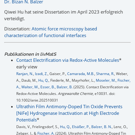
Dr. Bizan N. Balzer
Qiwei Hu hat seine Dissertation im April 2023 erfolgreich
verteidigt.
Dissertation:
Atomic force microscopy based
characterization of functional interfaces
Publikationen in livMatS
Contact Electrification via Redox-Active Molecules
*
early view
Ranjan, N.
,
Izadi, Z.
, Gaiser, P.,
Camarada, M.B.
,
Sharma, R.
, Weber,
A., Daub, M.,
Hu, Q.
, Fiederle, M., Mayrhofer, L.,
Moseler, M.
,
Fischer,
A.
,
Walter, M.
,
Esser, B.
,
Balzer, B.
(2025). Contact Electrification via
Redox-Active Molecules.
Angewandte Chemie
, e10031. doi:
10.1002/anie.202510031
Ultrathin Film Antimony-Doped Tin Oxide Prevents
[NiFe] Hydrogenase Inactivation at High Electrode
Potentials
*
Davis, V., Frielingsdorf, S.,
Hu, Q.
,
Elsäßer, P.
,
Balzer, B. N.
, Lenz, O.,
Zebger, I., &
Fischer, A.
(2024). Ultrathin Film Antimony-Doped Tin